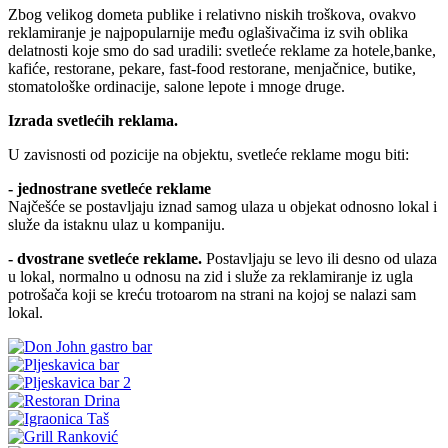
Zbog velikog dometa publike i relativno niskih troškova, ovakvo
reklamiranje je najpopularnije među oglašivačima iz svih oblika
delatnosti koje smo do sad uradili: svetleće reklame za hotele,banke,
kafiće, restorane, pekare, fast-food restorane, menjačnice, butike,
stomatološke ordinacije, salone lepote i mnoge druge.
Izrada svetlećih reklama.
U zavisnosti od pozicije na objektu, svetleće reklame mogu biti:
- jednostrane svetleće reklame
Najčešće se postavljaju iznad samog ulaza u objekat odnosno lokal i
služe da istaknu ulaz u kompaniju.
- dvostrane svetleće reklame.
Postavljaju se levo ili desno od ulaza
u lokal, normalno u odnosu na zid i služe za reklamiranje iz ugla
potrošača koji se kreću trotoarom na strani na kojoj se nalazi sam
lokal.