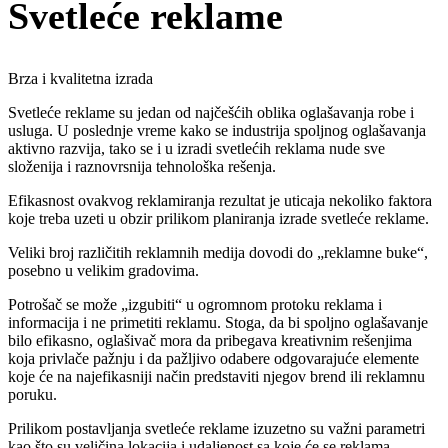
Svetleće reklame
Brza i kvalitetna izrada
Svetleće reklame su jedan od najčešćih oblika oglašavanja robe i
usluga. U poslednje vreme kako se industrija spoljnog oglašavanja
aktivno razvija, tako se i u izradi svetlećih reklama nude sve
složenija i raznovrsnija tehnološka rešenja.
Efikasnost ovakvog reklamiranja rezultat je uticaja nekoliko faktora
koje treba uzeti u obzir prilikom planiranja izrade svetleće reklame.
Veliki broj različitih reklamnih medija dovodi do „reklamne buke“,
posebno u velikim gradovima.
Potrošač se može „izgubiti“ u ogromnom protoku reklama i
informacija i ne primetiti reklamu. Stoga, da bi spoljno oglašavanje
bilo efikasno, oglašivač mora da pribegava kreativnim rešenjima
koja privlače pažnju i da pažljivo odabere odgovarajuće elemente
koje će na najefikasniji način predstaviti njegov brend ili reklamnu
poruku.
Prilikom postavljanja svetleće reklame izuzetno su važni parametri
kao što su veličina,lokacija i udaljenost sa koje će se reklama