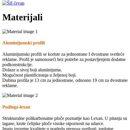
Materijali
Aluminijumski profili
Aluminijumski profili se koriste za jednostrane I dvostrane svetleće
reklame. Profil je samonoseći bez potrebe za postavljenjem dodatne
podkonstrukcije.
Dolaze u sivoj boji aluminijuma.
Mogućnost plastificiranja u željenoj boji.
Dubina profila je 13 cm za jednostrane, odnosno 19 cm za dvostrane
reklame.
Podloga-lexan
Strukturalne polikarbonatne ploče poznatije kao Lexan. U pitanju su
lagane, krute ćelijske ploče visoke otpornosti na udarce.
Imaju izuzetne kvalitete u pogledu prenosa svetlosti, toplotne