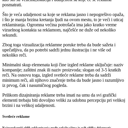
posmatrati.
Što je veća udaljenost sa koje se reklama jasno i nepogrešivo opaža,
i što je manja brzina kretanja ljudi na ovom mestu, to je veći i uticaj
reklamiranja. Ogromna većina potrošača ima jako kratko vreme
vizuelnog kontakta sa reklamom, najčešće ne duže od nekoliko
sekundi.
Zbog toga vizualizacija reklamne poruke treba da bude sažeta i
upečatljiva, da po potrebi sadrži jednu ilustraciju i ne više od
nekoliko reči.
Minimalni skup elemenata koji čine izgled reklame uključuje: naziv
kompanije; zaštitni znak ili naziv proizvoda; slogan od 3-5 kratkih
reči. Na osnovu toga, izgled svetleće reklame treba da sadrži
minimum reči, ali njihovo značenje treba da bude jasno i razumljivo
iz prvog, čak i nasumičnog pogleda.
Prilikom dizajniranja reklame treba imati na umu da svi grafički
elementi trebaju biti dovoljno veliki za udobnu percepciju pri velikoj
brzini i na velikoj udaljenosti.
Svetleće reklame
Najpopularniji oblik reklamiranja među oglašivačima iz svih oblika delatnosti: