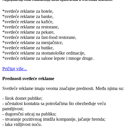
*svetleće reklame za hotele,
*svetleće reklame za banke,
*svetleće reklame za kafiće,
*svetleće reklame za restorane,
*svetleće reklame za pekare,
*svetleće reklame za fast-food restorane,
*svetleće reklame za menjačnice,
*svetleće reklame za butike,
*svetleće reklame za stomatološke ordinacije,
*svetleće reklame za salone lepote i mnoge druge.
Pričitaj više...
Prednosti svetleće reklame
Svetleće reklame imaju veoma značajne prednosti. Među njima su:
- širok domet publike;
- učestalost kontakta sa potrošačima što obezbeđuje veću
pamtljivost;
- dugoročni uticaj na publiku;
- stvaranje pozitivnog imidža kompanije, jačanje brenda;
- laka vidljivost noću.