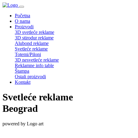
Početna
O nama
Proizvodi
3D svetleće reklame
3D stirodur reklame
Alubond reklame
Svetleće reklame
Totemi/Piloni
3D nesvetleće reklame
Reklamne info table
Štampa
Ostali proizvodi
Kontakt
Svetleće reklame
Beograd
powered by Logo art