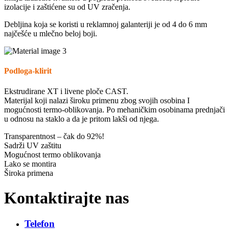
izolacije i zaštićene su od UV zračenja.
Debljina koja se koristi u reklamnoj galanteriji je od 4 do 6 mm
najčešće u mlečno beloj boji.
Podloga-klirit
Ekstrudirane XT i livene ploče CAST.
Materijal koji nalazi široku primenu zbog svojih osobina I
mogućnosti termo-oblikovanja. Po mehaničkim osobinama prednjači
u odnosu na staklo a da je pritom lakši od njega.
Transparentnost – čak do 92%!
Sadrži UV zaštitu
Mogućnost termo oblikovanja
Lako se montira
Široka primena
Kontaktirajte nas
Telefon